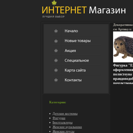
Декоративна
см Артикул:
Китай инфо 
Фигурка "Е
оформления 
полистоуна 
правдоподо
почувствова
природы Фи
отличным п
близким Ха
полистоун Ра
Категории:
Размер короб
Артикул: W
Детские костюмы
Китай.
Фигурки
Бюстгальтеры
Женские купальники
Женские трусы