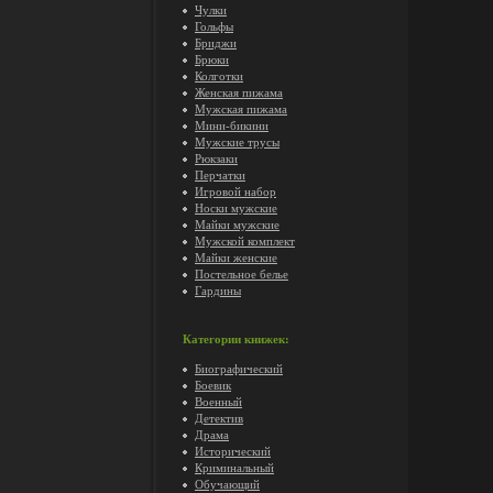
Чулки
Гольфы
Бриджи
Брюки
Колготки
Женская пижама
Мужская пижама
Мини-бикини
Мужские трусы
Рюкзаки
Перчатки
Игровой набор
Носки мужские
Майки мужские
Мужской комплект
Майки женские
Постельное белье
Гардины
Категории книжек:
Биографический
Боевик
Военный
Детектив
Драма
Исторический
Криминальный
Обучающий