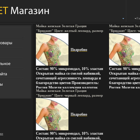
Fa
Майка женская Золотая Грация
Майка женская Зол
"Бриджит" Цвет: желтый леопард, размер
"Бриджит" Цвет: ч
XXS и ожидания чуда Товар
L на отдельном из
сертифицирован инфо 3730r.
ткани инфо 3731r.
Подробно
Состав: 90% микромодал, 10% эластан
Состав: 90% микр
Открытая майка со смелой набивкой,
Открытая майка с
сочетающей агрессивность леопарда и
сочетающей агрес
благородство цветов Производитель:
благородство цве
Россия Модели коллекции колготок
Россия Модели ко
Майка женская Золотая Грация
"Золотая Грация" выввъфаполнены на
"Золотая Грация
"Бриджит" Цвет: черный леопард, размер
итальянском оборудовании с
итальянском обор
XXS на отдельном изображении
применением микро и
применением мик
фрагментом ткани инфо 3735r.
мультифиламентных нитей в
мультифиламентн
соответствии с мировыми стандартами
соответствии с м
Подробно
Благодаря этому колготки "Золотая
Благодаря этому 
Грация" отличаются повышенной
Грация" отличаю
комфортностью, прочностью и
комфортностью, 
стойкостью к появлению затяжек При
стойкостью к по
Состав: 90% микромодал, 10% эластан
ки
создании квовжуоллекции белья и
создании квовжио
Открытая майка со смелой набивкой,
одежды "Золотая Грация"
одежды "Золотая