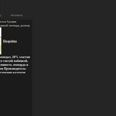
q
Контакты
отая Грация
ерный леопард, размер
ображении фрагментом
Подробно
омодал, 10% эластан
о смелой набивкой,
сивность леопарда и
тов Производитель:
ллекции колготок
" выввъупполнены на
удовании с
ро и
ых нитей в
ировыми стандартами
колготки "Золотая
тся повышенной
прочностью и
явлению затяжек При
ллекции белья и
 Грация"