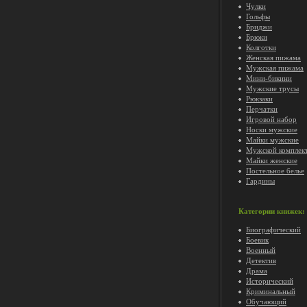
Чулки
Гольфы
Бриджи
Брюки
Колготки
Женская пижама
Мужская пижама
Мини-бикини
Мужские трусы
Рюкзаки
Перчатки
Игровой набор
Носки мужские
Майки мужские
Мужской комплек
Майки женские
Постельное белье
Гардины
Категории книжек:
Биографический
Боевик
Военный
Детектив
Драма
Исторический
Криминальный
Обучающий