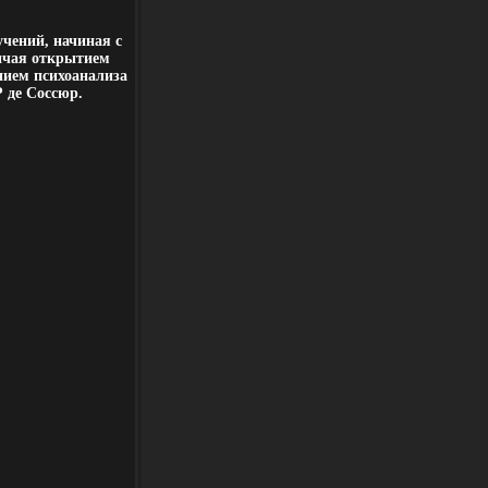
учений, начиная с
нчая открытием
нием психоанализа
 де Соссюр.