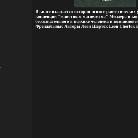
В книге излагается история психотерапевтических 
концепции "животного магнетизма" Месмера и ко
бессознательного в психике человека и возникнове
Фрейдабыдыс Авторы Леон Шерток Leon Chertok Р
т