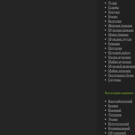
Чулки
Гольфы
Бриджи
Брюки
Колготки
Женская пижама
Мужская пижама
Мини-бикини
Мужские трусы
Рюкзаки
Перчатки
Игровой набор
Носки мужские
Майки мужские
Мужской комплек
Майки женские
Постельное белье
Гардины
Категории книжек:
Биографический
Боевик
Военный
Детектив
Драма
Исторический
Криминальный
Обучающий