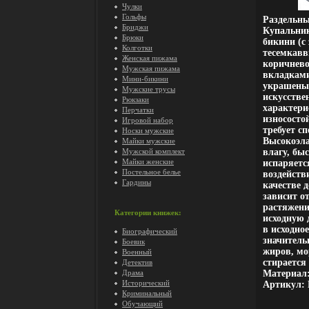
Чулки
Гольфы
Раздельны
Бриджи
Купальник
Брюки
бикини (с
Колготки
тесемкав
Женская пижама
коричнево
Мужская пижама
вкладками
Мини-бикини
украшены 
Мужские трусы
искусств
Рюкзаки
характер
Перчатки
износосто
Игровой набор
требует с
Носки мужские
Высокоэл
Майки мужские
Мужской комплект
влагу, быс
Майки женские
испаряетс
Постельное белье
воздейств
Гардины
качестве 
зависит о
растяжени
Категории книжек:
исходную 
в исходно
Биографический
значитель
Боевик
жиров, мо
Военный
стирается
Детектив
Драма
Материал:
Исторический
Артикул: 
Криминальный
Обучающий