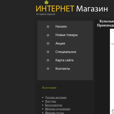
Купальни
Производи
Категории:
Детские костюмы
Фигурки
Бюстгальтеры
Женские купальники
Женские трусы