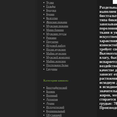
Чулки
Гольфы
Раздельны
Бриджи
выполнен 
Брюки
бюстгальт
Колготки
типа бики
Женская пижама
завязыва
Мужская пижама
поролонов
Мини-бикини
ткани и у
Мужские трусы
искусстве
Рюкзаки
характвн
Перчатки
износосто
Игровой набор
требует с
Носки мужские
Высокоэл
Майки мужские
Мужской комплект
влагу, быс
Майки женские
испаряетс
Постельное белье
воздейств
Гардины
качестве 
зависит о
растяжени
Категории книжек:
исходную 
в исходно
Биографический
значитель
Боевик
жиров, мо
Военный
стирается
Детектив
Драма
грудью: 7
Исторический
Производи
Криминальный
Обучающий