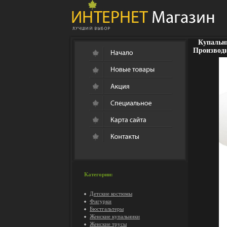
Купальни
Производи
Категории:
Детские костюмы
Фигурки
Бюстгальтеры
Женские купальники
Женские трусы