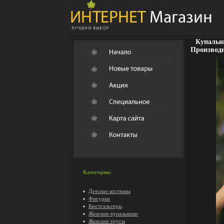
Купальни
Производи
Категории:
Детские костюмы
Фигурки
Бюстгальтеры
Женские купальники
Женские трусы