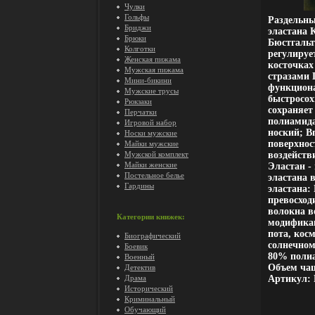
Чулки
Гольфы
Раздельны
Бриджи
эластана 
Брюки
Бюстгальт
Колготки
регулируе
Женская пижама
косточках
Мужская пижама
стразами 
Мини-бикини
функцион
Мужские трусы
быстросох
Рюкзаки
сохраняет
Перчатки
полиамид
Игровой набор
ноский; В
Носки мужские
поверхност
Майки мужские
Мужской комплект
воздейств
Майки женские
Эластан -
Постельное белье
эластана 
Гардины
эластана:
превосход
волокна в
Категории книжек:
модификац
пота, кос
Биографический
солнечном
Боевик
80% полиа
Военный
Объем чаш
Детектив
Драма
Артикул: 
Исторический
Криминальный
Обучающий