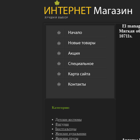
El manag
Мягкая об
10711s.
Категории:
Детские костюмы
Фигурки
Бюстгальтеры
Женские купальники
Женские трусы