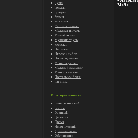
- Авторы 
Чулки
Mafia.
Гольфы
Бриджи
Брюки
Колготки
Женская пижама
Мужская пижама
Мини-бикини
Мужские трусы
Рюкзаки
Перчатки
Игровой набор
Носки мужские
Майки мужские
Мужской комплект
Майки женские
Постельное белье
Гардины
Категории книжек:
Биографический
Боевик
Военный
Детектив
Драма
Исторический
Криминальный
Обучающий