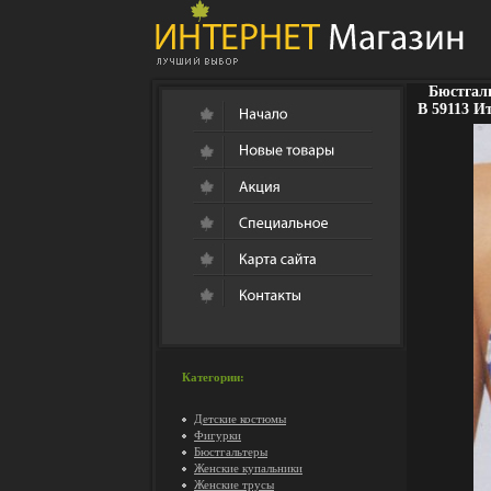
Бюстгаль
В 59113 И
Категории:
Детские костюмы
Фигурки
Бюстгальтеры
Женские купальники
Женские трусы