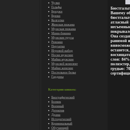
Чулки
Гольфы
Бюстгальт
Бриджи
Вашему об
Брюки
бюстгальт
Колготки
атласный 
Женская пижама
несъемные
Мужская пижама
покрывало
Мини-бикини
Она созда
Мужские трусы
ранимой и
Рюкзаки
вняосможе
Перчатки
останется
Игровой набор
восхищать
Носки мужские
слоя: 84%
Майки мужские
Мужской комплект
полиэстер
Майки женские
грудью: 7
Постельное белье
сертифици
Гардины
Категории книжек:
Биографический
Боевик
Военный
Детектив
Драма
Исторический
Криминальный
Обучающий