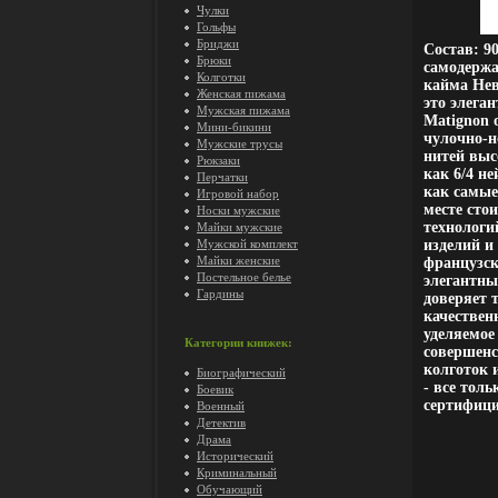
Чулки
Гольфы
Бриджи
Состав: 9
Брюки
самодержа
Колготки
кайма Нев
Женская пижама
это элега
Мужская пижама
Matignon 
Мини-бикини
чулочно-н
Мужские трусы
нитей выс
Рюкзаки
как 6/4 н
Перчатки
как самые
Игровой набор
месте сто
Носки мужские
технологи
Майки мужские
Мужской комплект
изделий и
Майки женские
французск
Постельное белье
элегантны
Гардины
доверяет 
качествен
уделяемое
Категории книжек:
совершенс
колготок 
Биографический
- все тол
Боевик
сертифици
Военный
Детектив
Драма
Исторический
Криминальный
Обучающий