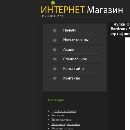
Чулки фа
Bordeaux 
сертифици
Категории:
Детские костюмы
Фигурки
Бюстгальтеры
Женские купальники
Женские трусы