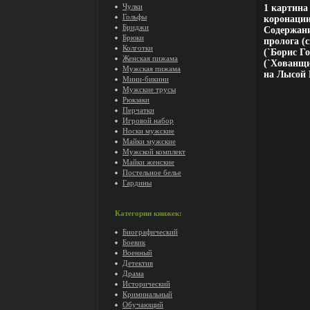
Чулки
1 картина
Гольфы
коронации
Бриджи
Содержани
Брюки
пролога (
Колготки
(`Борис Го
Женская пижама
(`Хованщи
Мужская пижама
на Лысой 
Мини-бикини
Мужские трусы
Рюкзаки
Перчатки
Игровой набор
Носки мужские
Майки мужские
Мужской комплект
Майки женские
Постельное белье
Гардины
Категории книжек:
Биографический
Боевик
Военный
Детектив
Драма
Исторический
Криминальный
Обучающий