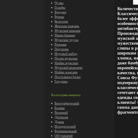
Чулки
Гольфы
Количеств
Бриджи
Классичес
Брюки
более эфф
Колготки
особеннос
Женская пижама
антибакт
Мужская пижама
Производи
Мини-бикини
мужской а
Мужские трусы
мужествен
Рюкзаки
слипы в р
Перчатки
широким в
Игровой набор
хлопка, н
Носки мужские
даже бамб
Майки мужские
Мужской комплект
европейск
Майки женские
качества,
Постельное белье
Союза Фут
Гардины
подчеркну
классичес
сочетают в
Категории книжек:
одежды со
клиенты! 
Биографический
гамма дан
Боевик
фрагменто
Военный
Детектив
Драма
Исторический
Криминальный
Обучающий