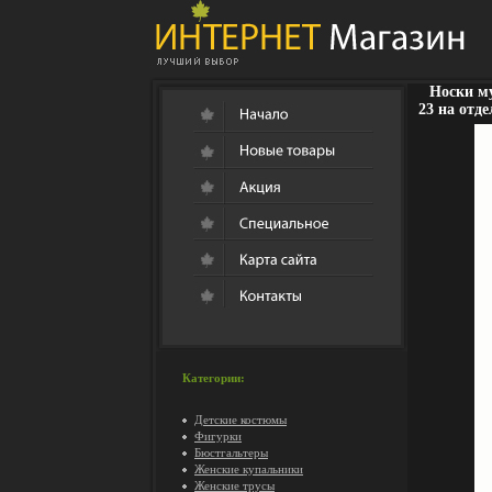
Носки му
23 на отд
Категории:
Детские костюмы
Фигурки
Бюстгальтеры
Женские купальники
Женские трусы