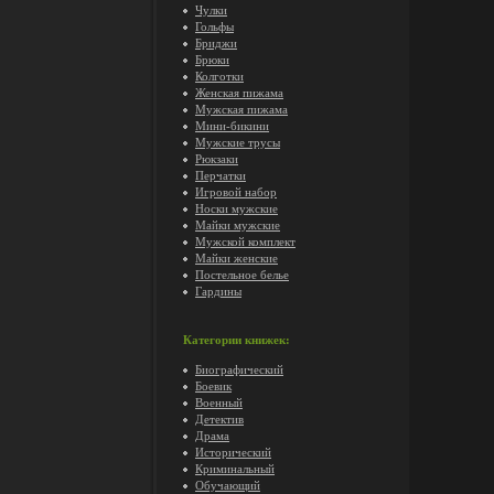
Чулки
Гольфы
Бриджи
Брюки
Колготки
Женская пижама
Мужская пижама
Мини-бикини
Мужские трусы
Рюкзаки
Перчатки
Игровой набор
Носки мужские
Майки мужские
Мужской комплект
Майки женские
Постельное белье
Гардины
Категории книжек:
Биографический
Боевик
Военный
Детектив
Драма
Исторический
Криминальный
Обучающий