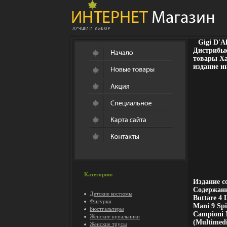
Gigi D'A
Дистрибь
товары Ха
издание и
Категории:
Издание с
Содержани
Детские костюмы
Buttare 4 
Фигурки
Mani 9 Spi
Бюстгальтеры
Campioni N
Женские купальники
(Multimedi
Женские трусы