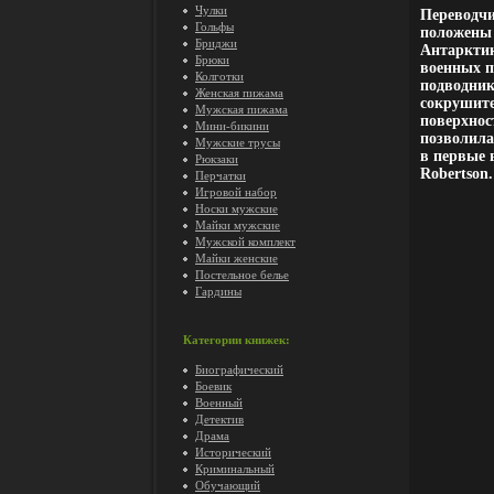
Чулки
Переводчи
Гольфы
положены 
Бриджи
Антарктик
Брюки
военных п
Колготки
подводник
Женская пижама
сокрушите
Мужская пижама
поверхнос
Мини-бикини
позволила
Мужские трусы
в первые 
Рюкзаки
Robertson.
Перчатки
Игровой набор
Носки мужские
Майки мужские
Мужской комплект
Майки женские
Постельное белье
Гардины
Категории книжек:
Биографический
Боевик
Военный
Детектив
Драма
Исторический
Криминальный
Обучающий