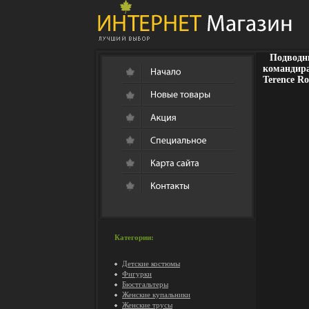
Подводны
командира
Terence Ro
Категории:
Детские костюмы
Фигурки
Бюстгальтеры
Женские купальники
Женские трусы