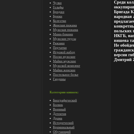
Среди кол
Чулки
оккупиров
Гольфы
Бригада К
Бриджи
Брюки
народная 
Колготки
предлагае
Женская пижама
конкретны
Мужская пижама
польских 
Мини-бикини
НКГБ, нап
Мужские трусы
вишеяа та
Рюкзаки
Не обойде
Перчатки
гражданск
Игровой набор
версии ги
Носки мужские
Дмитрий 
Майки мужские
Мужской комплект
Майки женские
Постельное белье
Гардины
Категории книжек:
Биографический
Боевик
Военный
Детектив
Драма
Исторический
Криминальный
Обучающий