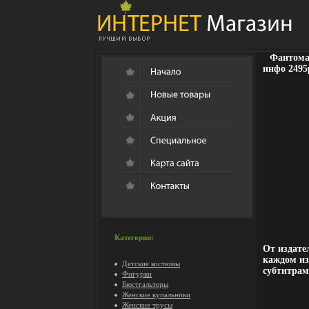
Фантома
инфо 2495
Категории:
От издате
каждом из
Детские костюмы
субтитра
Фигурки
Бюстгальтеры
Женские купальники
Женские трусы