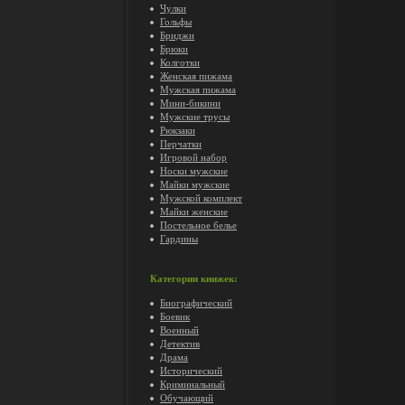
Чулки
Гольфы
Бриджи
Брюки
Колготки
Женская пижама
Мужская пижама
Мини-бикини
Мужские трусы
Рюкзаки
Перчатки
Игровой набор
Носки мужские
Майки мужские
Мужской комплект
Майки женские
Постельное белье
Гардины
Категории книжек:
Биографический
Боевик
Военный
Детектив
Драма
Исторический
Криминальный
Обучающий