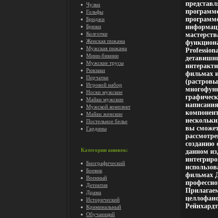
представл
Чулки
программе
Гольфы
программо
Бриджи
Брюки
информаци
Колготки
мастерств
Женская пижама
функциона
Мужская пижама
Professio
Мини-бикини
детавишнш
Мужские трусы
интеракти
Рюкзаки
фильмах 
Перчатки
(растровы
Игровой набор
многофунк
Носки мужские
графическ
Майки мужские
написания
Мужской комплект
компонент
Майки женские
нескольки
Постельное белье
вы сможет
Гардины
рассмотре
созданию 
Категории книжек:
данном из
интегриро
Биографический
использов
Боевик
фильмах Д
Военный
профессио
Детектив
Прилагае
Драма
целлофано
Исторический
Рейнхардт
Криминальный
Обучающий