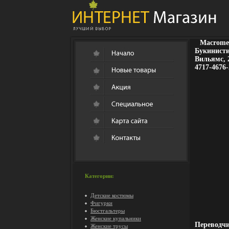
Macrome
Букинисти
Вильямс, 2
4717-4676-
Категории:
Детские костюмы
Фигурки
Бюстгальтеры
Женские купальники
Переводчи
Женские трусы