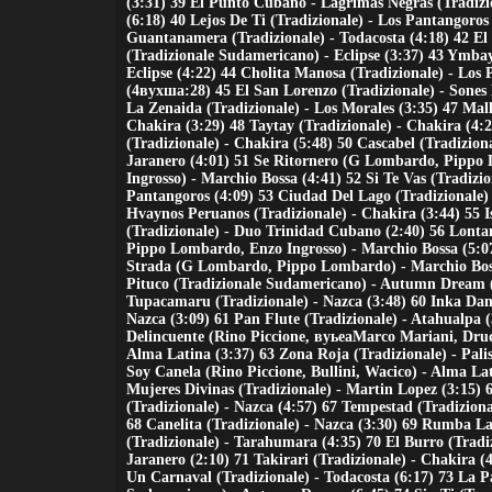
(3:31) 39 El Punto Cubano - Lagrimas Negras (Tradizi
(6:18) 40 Lejos De Ti (Tradizionale) - Los Pantangoros
Guantanamera (Tradizionale) - Todacosta (4:18) 42 El 
(Tradizionale Sudamericano) - Eclipse (3:37) 43 Ymbay
Eclipse (4:22) 44 Cholita Manosa (Tradizionale) - Los
(4вухша:28) 45 El San Lorenzo (Tradizionale) - Sones 
La Zenaida (Tradizionale) - Los Morales (3:35) 47 Mall
Chakira (3:29) 48 Taytay (Tradizionale) - Chakira (4:
(Tradizionale) - Chakira (5:48) 50 Cascabel (Tradizion
Jaranero (4:01) 51 Se Ritornero (G Lombardo, Pippo
Ingrosso) - Marchio Bossa (4:41) 52 Si Te Vas (Tradizio
Pantangoros (4:09) 53 Ciudad Del Lago (Tradizionale) 
Hvaynos Peruanos (Tradizionale) - Chakira (3:44) 55 
(Tradizionale) - Duo Trinidad Cubano (2:40) 56 Lont
Pippo Lombardo, Enzo Ingrosso) - Marchio Bossa (5:07
Strada (G Lombardo, Pippo Lombardo) - Marchio Boss
Pituco (Tradizionale Sudamericano) - Autumn Dream (
Tupacamaru (Tradizionale) - Nazca (3:48) 60 Inka Danc
Nazca (3:09) 61 Pan Flute (Tradizionale) - Atahualpa (
Delincuente (Rino Piccione, вуьеаMarco Mariani, Dru
Alma Latina (3:37) 63 Zona Roja (Tradizionale) - Pali
Soy Canela (Rino Piccione, Bullini, Wacico) - Alma Lat
Mujeres Divinas (Tradizionale) - Martin Lopez (3:15) 
(Tradizionale) - Nazca (4:57) 67 Tempestad (Tradiziona
68 Canelita (Tradizionale) - Nazca (3:30) 69 Rumba 
(Tradizionale) - Tarahumara (4:35) 70 El Burro (Tradi
Jaranero (2:10) 71 Takirari (Tradizionale) - Chakira (
Un Carnaval (Tradizionale) - Todacosta (6:17) 73 La P