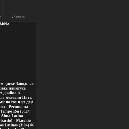
q
Контакты
8409o.
ом диске Заводные
ниже плинтуса
т драйва в
ые мелодии Пять
и на газ и не дай
le) - Perumanta
- Tempo Rei (3:17)
- Alma Latina
mbardo) - Marchio
s Latinos (3:04) 06