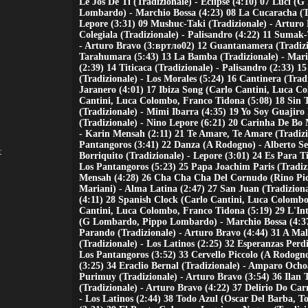
Le Jos De Ti (Tradizionale) - Eclipse (4:10) 07 Luci 
Lombardo) - Marchio Bossa (4:23) 08 La Cucaracha (Tr
Lepore (3:31) 09 Mushuc-Taki (Tradizionale) - Arturo 
Colegiala (Tradizionale) - Palisandro (4:22) 11 Sumak-
- Arturo Bravo (3:вртло02) 12 Guantanamera (Tradizi
Tarahumara (5:43) 13 La Bamba (Tradizionale) - Mari
(2:39) 14 Titicaca (Tradizionale) - Palisandro (2:33) 
(Tradizionale) - Los Morales (5:24) 16 Cantinera (Trad
Jaranero (4:01) 17 Ibiza Song (Carlo Cantini, Luca C
Cantini, Luca Colombo, Franco Tidona (5:08) 18 Sin
(Tradizionale) - Mimi Ibarra (4:35) 19 Yo Soy Guajiro
(Tradizionale) - Nino Lepore (6:21) 20 Carinha De Bo 
- Karin Mensah (2:11) 21 Te Amare, Te Amare (Tradizi
Pantangoros (3:41) 22 Danza (A Rodogno) - Alberto Sel
т
Borriquito (Tradizionale) - Lepore (3:01) 24 Es Para Ti
Los Pantangoros (5:23) 25 Papa Joachim Paris (Tradiz
Mensah (4:28) 26 Cha Cha Cha Del Cornudo (Rino Pi
Mariani) - Alma Latina (2:47) 27 San Juan (Tradizion
(4:11) 28 Spanish Clock (Carlo Cantini, Luca Colomb
Cantini, Luca Colombo, Franco Tidona (5:19) 29 L'Int
(G Lombardo, Pippo Lombardo) - Marchio Bossa (4:37
Parando (Tradizionale) - Arturo Bravo (4:44) 31 A M
(Tradizionale) - Los Latinos (2:25) 32 Esperanzas Perdi
Los Pantangoros (3:52) 33 Cervello Piccolo (A Rodogno
(3:25) 34 Eraclio Bernal (Tradizionale) - Amparo Ocho
Purimuy (Tradizionale) - Arturo Bravo (3:54) 36 Ilan
(Tradizionale) - Arturo Bravo (4:22) 37 Delirio Do Car
- Los Latinos (2:44) 38 Todo Azul (Oscar Del Barba, To