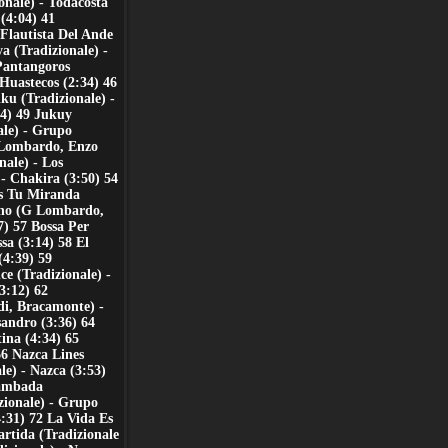
onale) - Todacosta
 (4:04) 41
Flautista Del Ande
a (Tradizionale) -
 Pantangoros
Huastecos (2:34) 46
ku (Tradizionale) -
24) 49 Jukuy
ale) - Grupo
 Lombardo, Enzo
nale) - Los
- Chakira (3:50) 54
Is Tu Miranda
ano (G Lombardo,
) 57 Bossa Per
a (3:14) 58 El
4:39) 59
e (Tradizionale) -
3:12) 62
di, Bracamonte) -
sandro (3:36) 64
ina (4:34) 65
66 Nazca Lines
le) - Nazca (3:53)
Lambada
zionale) - Grupo
4:31) 72 La Vida Es
artida (Tradizionale