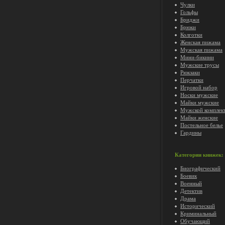
Чулки
Гольфы
Бриджи
Брюки
Колготки
Женская пижама
Мужская пижама
Мини-бикини
Мужские трусы
Рюкзаки
Перчатки
Игровой набор
Носки мужские
Майки мужские
Мужской комплек
Майки женские
Постельное белье
Гардины
Категории книжек:
Биографический
Боевик
Военный
Детектив
Драма
Исторический
Криминальный
Обучающий