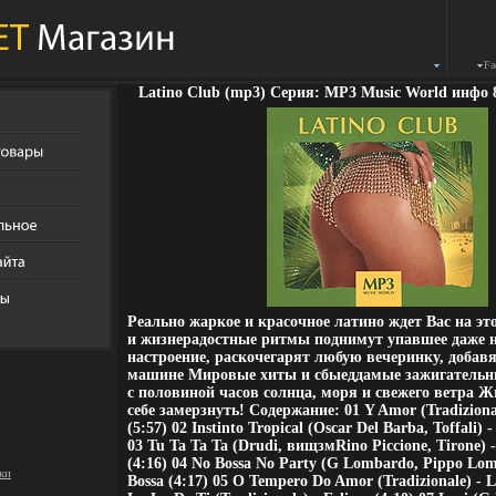
Fa
Latino Club (mp3) Серия: MP3 Music World инфо 
Реально жаркое и красочное латино ждет Вас на эт
и жизнерадостные ритмы поднимут упавшее даже 
настроение, раскочегарят любую вечеринку, добавя
машине Мировые хиты и сбыеддамые зажигательн
с половиной часов солнца, моря и свежего ветра Жм
себе замерзнуть! Содержание: 01 Y Amor (Tradiziona
(5:57) 02 Instinto Tropical (Oscar Del Barba, Toffali) 
03 Tu Ta Ta Ta (Drudi, вищзмRino Piccione, Tirone) 
(4:16) 04 No Bossa No Party (G Lombardo, Pippo Lo
ки
Bossa (4:17) 05 O Tempero Do Amor (Tradizionale) - Lo