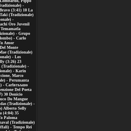
(G Lombardo, Pippo
adizionale) -
Bravo (3:41) 10 La
Taki (Tradizionale)
onale) -
achi Oro Juvenil
15 Temamatla
izionale) - Grupo
olombo) - Carlo
 Tu Amor
 Del Monte
Mae (Tradizionale)
onale) - Los
ly (3:26) 23
 (Tradizionale) -
ionale) - Karin
ccione, Marco
ale) - Perumanta
o) - Carlвтьъшo
enzione Del Poeta
) 30 Donicio
aluco Do Mangue
das (Tradizionale) -
) Alberto Selly
a (4:04) 35
 To Paloma
naval (Tradizionale)
ffali) - Tempo Rei