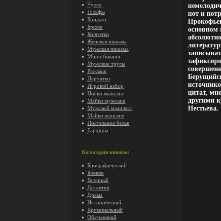
Чулки
немелодич
Гольфы
нот и пот
Бриджи
Прокофьев
Брюки
основном 
Колготки
абсолютно
Женская пижама
литератур
Мужская пижама
записыват
Мини-бикини
зафиксиро
Мужские трусы
совершенн
Рюкзаки
Берущийся
Перчатки
источнико
Игровой набор
цитат, мн
Носки мужские
другими 
Майки мужские
Нестьева.
Мужской комплект
Майки женские
Постельное белье
Гардины
Категории книжек:
Биографический
Боевик
Военный
Детектив
Драма
Исторический
Криминальный
Обучающий