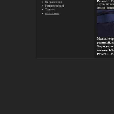
Размер: L (
Приключения
Трусы мужски
Артикул: N
Романтический
(темно-синий
сертифицир
Триллер
изображении
Фантастика
7913u.
Мужские тр
резинкой, н
Характерис
вискоза, 6%
Размер: L (
Артикул: N
сертифицир
Обращаем в
изделия Цве
служит для 
товара Цвет
представлен
изображени