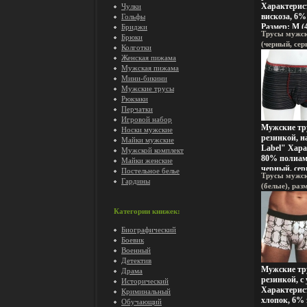
Характерис
Чулки
вискоза, 6%
Гольфы
Размер: M (
Бриджи
Трусы мужски
Артикул: N
Брюки
(черный, сер
сертифицир
Колготки
Румыния Арт
Обращаем в
Женская пижама
сертифициро
изделия Цве
Мужская пижама
служит для 
Мини-бикини
товара Цвет
Мужские трусы
представлен
Рюкзаки
изображени
Перчатки
Игровой набор
Мужские тр
Носки мужские
резинкой, н
Майки мужские
Label" Хар
Мужской комплект
80% полиам
Майки женские
черный, сер
Постельное белье
Трусы мужски
Производит
Гардины
(белые), ра
ввцмаАртик
N151 Товар 
сертифицир
Категории книжек:
Биографический
Боевик
Военный
Детектив
Мужские тр
Драма
резинкой, с
Исторический
Характерис
Криминальный
хлопок, 6% 
Обучающий