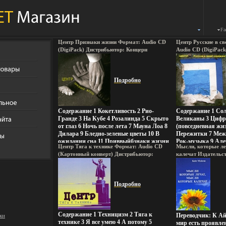
Fa
Центр Признаки жизни Формат: Audio CD
Центр Русские в с
(DigiPack) Дистрибьютор: Концерн
Audio CD (DigiPac
"Группа Союз" Россия Лицензионные
Концерн "Группа С
товары Характеристики аудионосителей
Лицензионные тов
2009 г Альбом: Российское издание инфо
аудионосителей 200
4524q.
Подробно
издание инфо 4528q
Содержание 1 Кокетливость 2 Рио-
Содержание 1 Со
Гранде 3 На Кубе 4 Розалинда 5 Скрыто
Великаны 3 Цифр
от глаз 6 Ночь после лета 7 Мауна Лоа 8
(повседневная жиз
Дилара 9 Бледно-зеленые цветы 10 В
Пережитки 7 Меж
ожидании сна 11 Приввыйбзнаки жизни
Рок-музыка 9 Але
Центр Тяга к технике Формат: Audio CD
Мысли, которые ле
Исполнитель "Центр" Группа была
Алеввыйвксеев в
(Картонный конверт) Дистрибьютор:
калечат Издательс
образована в Москве в 1981 году В 1982-
"Центр" Группа б
Концерн "Группа Союз" Россия
2007 г Мягкая обло
м состав “Центра” стабилизировался, и
Москве в 1981 год
Лицензионные товары Характеристики
94432-084-2 Тираж
в группу вошли: бессменный лидер,
“Центра” стабили
аудионосителей 2008 г Альбом: Российское
84x108/32 (~130х2
автор, идеолог и единственный
вошли: бессменны
Подробно
издание инфо 4531q.
постоянный участник коллектива
идеолог и единст
Василий Шумов – бас, вокал,
участник коллек
АЛоктевовхув – клавишные,
бас, вокал, АЛок
ВВиноградов – .
ВВиноградов – .
Содержание 1 Техницизм 2 Тяга к
Переводчик: К Ай
ки
технике 3 Я все умею 4 А потому 5
мир есть проявле