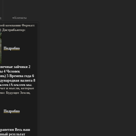
q
Контакты
воей компании Формат:
k) Дистрибьютор:
оюз" Россия
ары Характеристики
9 г Альбом: Российское
.
Подробно
лнечные зайчики 2
ы 4 Человек
нь) 5 Времена года 6
дународная валюта 8
ксеев (Алексеев мы,
чат и мысли, которые
ы) Исполнитель
тво: Будущее Земли,
ыла образована в
жка, 304 стр ISBN 5-
у В 1982-м состав
: 1500 экз Формат:
зировался, и в группу
05 мм) инфо 4549q.
й лидер, автор,
Подробно
венный постоянный
тива Василий Шумов –
тев вовхц– клавишные,
рапетян Весь наш
нный результат