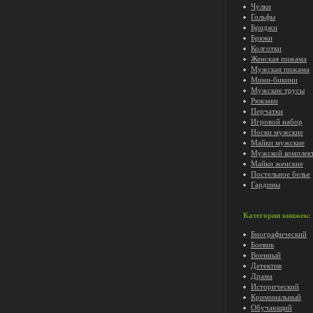
Чулки
Гольфы
Бриджи
Брюки
Колготки
Женская пижама
Мужская пижама
Мини-бикини
Мужские трусы
Рюкзаки
Перчатки
Игровой набор
Носки мужские
Майки мужские
Мужской комплек
Майки женские
Постельное белье
Гардины
Категории книжек:
Биографический
Боевик
Военный
Детектив
Драма
Исторический
Криминальный
Обучающий