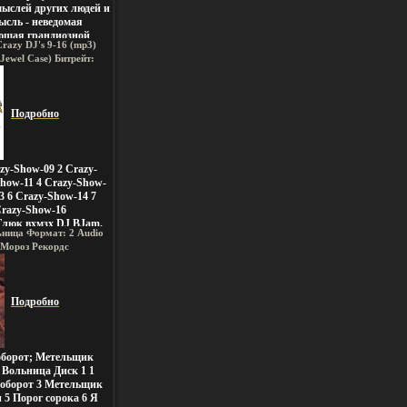
ыслей других людей и
ысль - неведомая
ющая грандиозной
razy DJ's 9-16 (mp3)
аши мысли
ewel Case) Битрейт:
влияют на наше тело
: 44 1 КГц Тип звука:
ируют все
ые товары
уг нас и внутри нас
ионосителей 2006 г ,
нига подробно
Российское издание
Подробно
азные мысли влияют
кое и физическое
льтивировать
 и как избавиться от
zy-Show-09 2 Crazy-
овхэкже, как
Show-11 4 Crazy-Show-
нечным потоком
3 6 Crazy-Show-14 7
увств Автор Кейт
Crazy-Show-16
Глюк вхмзх DJ BJam.
ница Формат: 2 Audio
 Мороз Рекордс
ары Характеристики
ьбом инфо 4633q.
Подробно
оборот; Метельщик
Вольница Диск 1 1
аоборот 3 Метельщик
 5 Порог сорока 6 Я