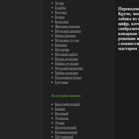
Чулки
Гольфы
Переводчи
Бриджи
Круче, че
Брюки
забава из
Колготки
цифр, кот
Женская пижама
сообразит
Мужская пижама
коварная 
Мини-бикини
решения н
Мужские трусы
сложности
Рюкзаки
мастером 
Перчатки
Игровой набор
Носки мужские
Майки мужские
Мужской комплект
Майки женские
Постельное белье
Гардины
Категории книжек:
Биографический
Боевик
Военный
Детектив
Драма
Исторический
Криминальный
Обучающий