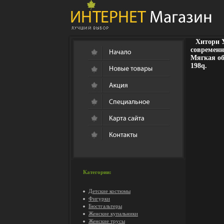
Хитори У
современн
Мягкая обл
198q.
Категории:
Детские костюмы
Фигурки
Бюстгальтеры
Женские купальники
Женские трусы