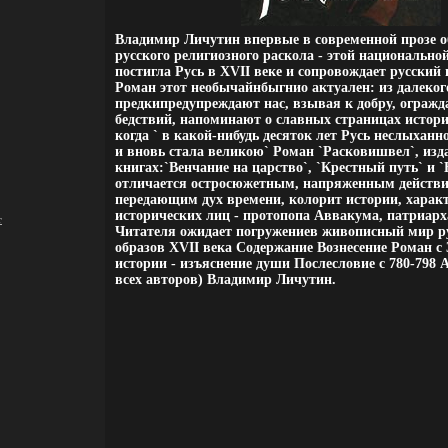
Владимир Личутин впервые в современной прозе о
русского религиозного раскола - этой национальной
постигла Русь в XVII веке и сопровождает русский
Роман этот необычайнбыгнио актуален: из далеко
предкипредупреждают нас, взывая к добру, ограж
бедствий, напоминают о славных страницах истори
когда ` в какой-нибудь десяток лет Русь неслыхан
и вновь стала великою` Роман `Расковишвел`, изд
книгах:`Венчание на царство`, `Крестный путь` и `
отличается остросюжетным, напряженным действи
передающим дух времени, колорит истории, харак
исторических лиц - протопопа Аввакума, патриар
т
Читателя ожидает погружениев живописный мир ру
образов XVII века Содержание Вознесение Роман c 
истории - изъяснение души Послесловие c 780-798 
всех авторов) Владимир Личутин.