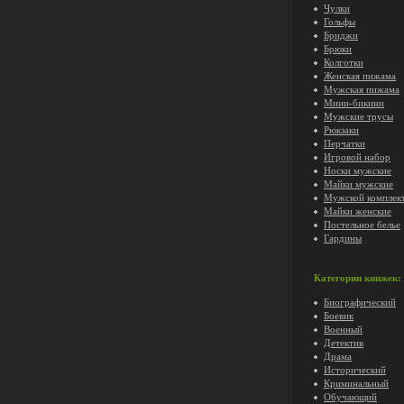
Чулки
Гольфы
Бриджи
Брюки
Колготки
Женская пижама
Мужская пижама
Мини-бикини
Мужские трусы
Рюкзаки
Перчатки
Игровой набор
Носки мужские
Майки мужские
Мужской комплек
Майки женские
Постельное белье
Гардины
Категории книжек:
Биографический
Боевик
Военный
Детектив
Драма
Исторический
Криминальный
Обучающий