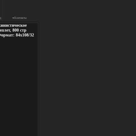
q
Контакты
кинистическое
плет, 800 стр
Формат: 84x108/32