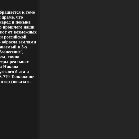
бращается к теме
 драме, что
 народ и поныне
го прошлого наши
дают от возможных
и российской,
но обросла землями
аваемый в 3-х
Вознесение`,
ем, точно
теры реальных
ха Никона
сского быта и
3-779 Толкование
Автор (показать